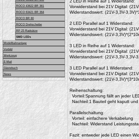
2 LED in Reihe auf 1 Widerstand:
Vorwiderstand bei 21V Digital: (2
ROCO 43622 BR 361
Widerstandswert: (21V-3,3V-3,3V)
ROCO 63421 BR 364
ROCO BR 80
2 LED Parallel auf 1 Widerstand:
ROCO Drehscheibe
Vorwiderstand bei 21V Digital: (21
RP 25 Radsätze
Widerstandswert: (21V-3,3V)*(2*1
SMD LEDs
Modellbahnanlage
3 LED in Reihe auf 1 Widerstand:
Vorbild
Vorwiderstand bei 21V Digital: (2
Werkzeug
Widerstandswert: (21V-3,3V-3,3V-3
E-Mail
3 LED Parallel auf 1 Widerstand:
Gästebuch
Vorwiderstand bei 21V Digital: (21
News
Widerstandswert: (21V-3,3V)*(3*1
Reihenschaltung:
Vorteil:Spannung fällt an jeder L
Nachteil:1 Bauteil geht kaputt und
Parallelschaltung:
Vorteil: einfachere Verkabelung
Nachteil: Widerstand Leistungssta
Fazit: entweder jede LED einen W