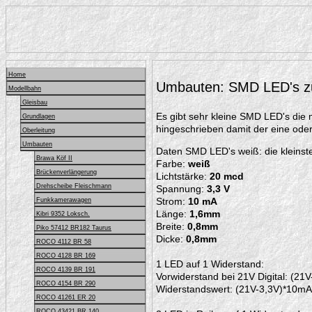
Home
Umbauten: SMD LED's zu
Modellbahn
Gleisbau
Es gibt sehr kleine SMD LED's die
Grundlagen
hingeschrieben damit der eine od
Oberleitung
Umbauten
Daten SMD LED's weiß: die kleinst
Brawa Köf II
Farbe:
weiß
Brückenverlängerung
Lichtstärke:
20 mcd
Drehscheibe Fleischmann
Spannung:
3,3 V
Strom:
10 mA
Funkkamerawagen
Länge:
1,6mm
Kibri 9352 Loksch.
Breite:
0,8mm
Piko 57412 BR182 Taurus
Dicke:
0,8mm
ROCO 4112 BR 58
ROCO 4128 BR 169
1 LED auf 1 Widerstand:
ROCO 4139 BR 191
Vorwiderstand bei 21V Digital: (2
ROCO 4154 BR 290
Widerstandswert: (21V-3,3V)*10mA
ROCO 41261 ER 20
ROCO 43421 BR 140