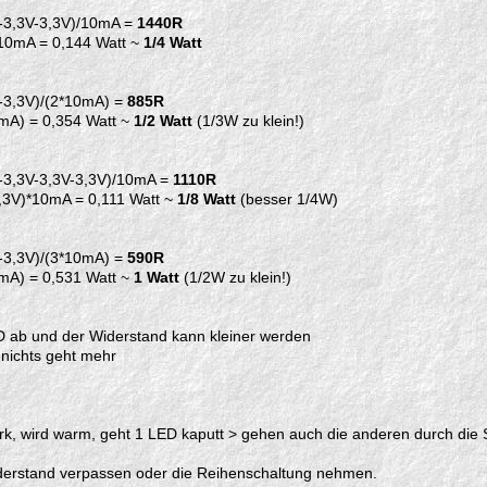
1V-3,3V-3,3V)/10mA =
1440R
*10mA = 0,144 Watt ~
1/4 Watt
V-3,3V)/(2*10mA) =
885R
0mA) = 0,354 Watt ~
1/2 Watt
(1/3W zu klein!)
1V-3,3V-3,3V-3,3V)/10mA =
1110R
,3V)*10mA = 0,111 Watt ~
1/8 Watt
(besser 1/4W)
V-3,3V)/(3*10mA) =
590R
0mA) = 0,531 Watt ~
1 Watt
(1/2W zu klein!)
ED ab und der Widerstand kann kleiner werden
 nichts geht mehr
rk, wird warm, geht 1 LED kaputt > gehen auch die anderen durch di
iderstand verpassen oder die Reihenschaltung nehmen.