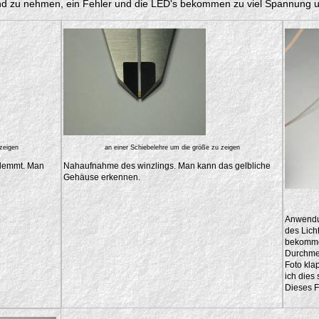
tand zu nehmen, ein Fehler und die LED's bekommen zu viel Spannung 
 zeigen
an einer Schiebelehre um die größe zu zeigen
klemmt. Man
Nahaufnahme des winzlings. Man kann das gelbliche
Gehäuse erkennen.
Anwendun
des Lich
bekomme
Durchmes
Foto kla
ich dies
Dieses Fo