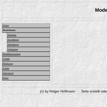
Mode
Home
Modellbahn
Gleisbau
Grundlagen
Oberleitung
Umbauten
Modellbahnanlage
Vorbild
Werkzeug
E-Mail
Gästebuch
News
(c) by Holger Hoffmann - Seite erstellt od