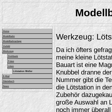
Modellb
Home
Werkzeug: Lötst
Modellbahn
Modellbahnanlage
Vorbild
Da ich öfters gefrag
Werkzeug
meine kleine Lötsta
Drehbank
Fräse
Bauart ist eine Mag
Löten
Knubbel dranne der 
Lötstation Weller
E-Mail
Nummer gibt die Tem
Gästebuch
die Lötstation in d
News
Zubehör dazugekauf
große Auswahl an Lö
noch immer überall 