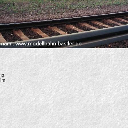
ng
ilm