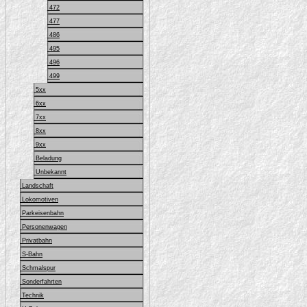
472
477
486
495
496
499
5xx
6xx
7xx
8xx
9xx
Beladung
Unbekannt
Landschaft
Lokomotiven
Parkeisenbahn
Personenwagen
Privatbahn
S-Bahn
Schmalspur
Sonderfahrten
Technik