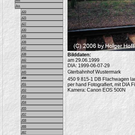
4xx
420
425
427
430
435
436
437
Bilddaten:
438
am 29.06.1999
442
DIA: 1999-06-07-29
443
Gterbahnhof Wustermark
445
450 9 815-1 DB Flachwagen la
450
per hand Fotografiert, mit DIA F
451
Kamera: Canon EOS 500N
452
453
454
455
457
458
466
467