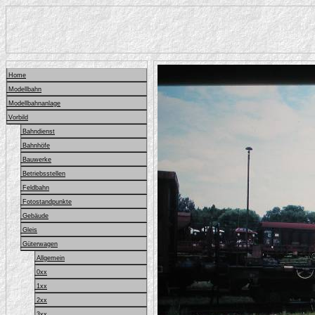
Home
Modellbahn
Modellbahnanlage
Vorbild
Bahndienst
Bahnhöfe
Bauwerke
Betriebsstellen
Feldbahn
Fotostandpunkte
Gebäude
Gleis
Güterwagen
Allgemein
0xx
1xx
2xx
3xx