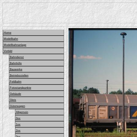
Home
Modellbahn
Modellbahnanlage
Vorbild
Bahndienst
Bahnhöfe
Bauwerke
Betriebsstellen
Feldbahn
Fotostandpunkte
Gebäude
Gleis
Güterwagen
Allgemein
0xx
1xx
2xx
3xx