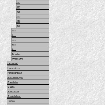
472
477
486
495
496
499
5xx
6xx
7xx
8xx
9xx
Beladung
Unbekannt
Landschaft
Lokomotiven
Parkeisenbahn
Personenwagen
Privatbahn
S-Bahn
Schmalspur
Sonderfahrten
Technik