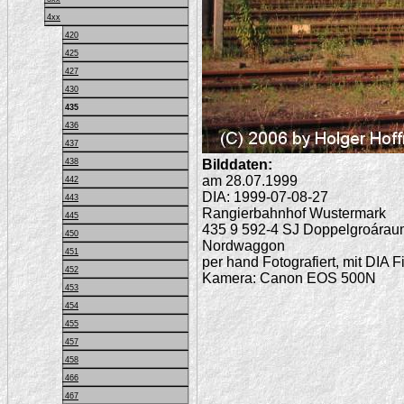
4xx
420
425
427
430
435
436
437
Bilddaten:
438
am 28.07.1999
442
DIA: 1999-07-08-27
443
Rangierbahnhof Wustermark
445
435 9 592-4 SJ Doppelgroára
450
Nordwaggon
451
per hand Fotografiert, mit DIA F
452
Kamera: Canon EOS 500N
453
454
455
457
458
466
467