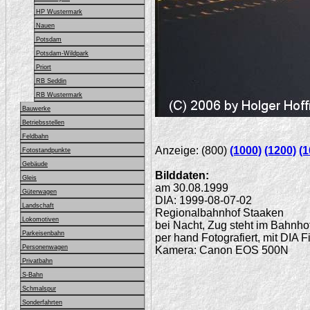
HP Wustermark
Nauen
Potsdam
Potsdam-Wildpark
Priort
RB Seddin
RB Wustermark
Bauwerke
Betriebsstellen
Feldbahn
Anzeige: (800)
(1000)
(1200)
(1
Fotostandpunkte
Gebäude
Bilddaten:
Gleis
am 30.08.1999
Güterwagen
DIA: 1999-08-07-02
Landschaft
Regionalbahnhof Staaken
Lokomotiven
bei Nacht, Zug steht im Bahnho
Parkeisenbahn
per hand Fotografiert, mit DIA F
Personenwagen
Kamera: Canon EOS 500N
Privatbahn
S-Bahn
Schmalspur
Sonderfahrten