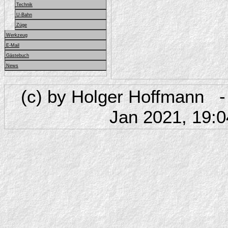
Technik
U-Bahn
Züge
Werkzeug
E-Mail
Gästebuch
News
(c) by Holger Hoffmann - 
Jan 2021, 19: