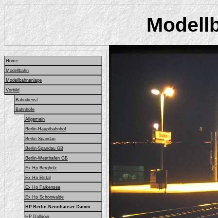
Modellb
Home
Modellbahn
Modellbahnanlage
Vorbild
Bahndienst
Bahnhöfe
Allgemein
Berlin-Hauptbahnhof
Berlin-Spandau
Berlin-Spandau GB
Berlin-Westhafen GB
Ex Hp Bergholz
Ex Hp Elstal
Ex Hp Falkensee
Ex Hp Schönwalde
HP Berlin-Nennhauser Damm
HP Dallgow