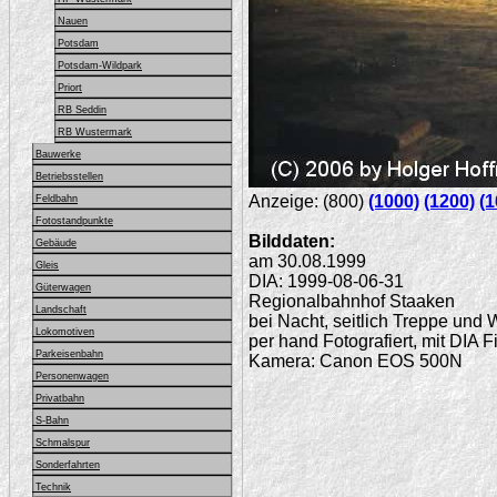
Nauen
Potsdam
Potsdam-Wildpark
Priort
RB Seddin
RB Wustermark
Bauwerke
Betriebsstellen
Anzeige: (800)
(1000)
(1200)
(1
Feldbahn
Fotostandpunkte
Bilddaten:
Gebäude
am 30.08.1999
Gleis
DIA: 1999-08-06-31
Güterwagen
Regionalbahnhof Staaken
Landschaft
bei Nacht, seitlich Treppe und
Lokomotiven
per hand Fotografiert, mit DIA F
Parkeisenbahn
Kamera: Canon EOS 500N
Personenwagen
Privatbahn
S-Bahn
Schmalspur
Sonderfahrten
Technik