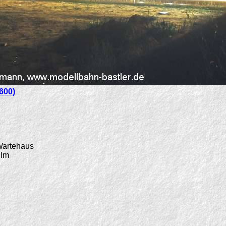
600)
 Wartehaus
ilm