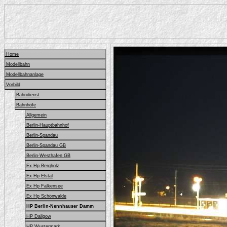
Home
Modellbahn
Modellbahnanlage
Vorbild
Bahndienst
Bahnhöfe
Allgemein
Berlin-Hauptbahnhof
Berlin-Spandau
Berlin-Spandau GB
Berlin-Westhafen GB
Ex Hp Bergholz
Ex Hp Elstal
Ex Hp Falkensee
Ex Hp Schönwalde
HP Berlin-Nennhauser Damm
HP Dallgow
HP Wustermark