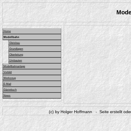
Mode
Home
Modellbahn
Gleisbau
Grundlagen
Oberleitung
Umbauten
Modellbahnanlage
Vorbild
Werkzeug
E-Mail
Gästebuch
News
(c) by Holger Hoffmann - Seite erstellt od